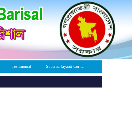
Testimonial
Subarna Jayanti Corner